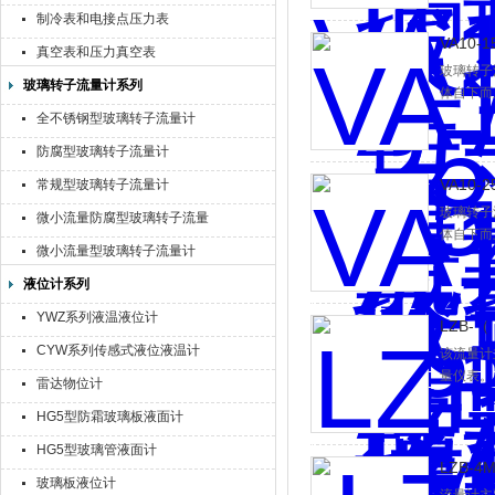
作为流量
制冷表和电接点压力表
VA10
真空表和压力真空表
玻璃转子
玻璃转子流量计系列
体自下而
子所受的
全不锈钢型玻璃转子流量计
流量与浮
防腐型玻璃转子流量计
作为流量
VA10
常规型玻璃转子流量计
玻璃转子
微小流量防腐型玻璃转子流量
体自下而
计
微小流量型玻璃转子流量计
子所受的
流量与浮
液位计系列
作为流量
YWZ系列液温液位计
LZB-
CYW系列传感式液位液温计
该流量计
量仪表。
雷达物位计
HG5型防霜玻璃板液面计
HG5型玻璃管液面计
LZB-
玻璃板液位计