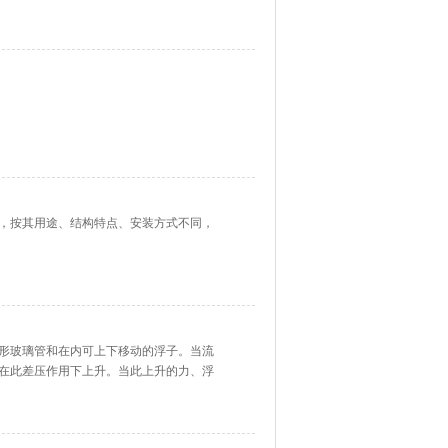
、强氧化性酸、有机溶剂和其它具有腐蚀性
制造，按其用途、结构特点、安装方式不同，
形玻璃管和在内可上下移动的浮子。当流
在此差压作用下上升。当此上升的力、浮
位置。因此，流经玻璃转子流量计的流体
在着一定的比例关系，浮子的位置高度可