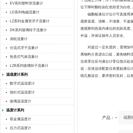
子也随之升降，浮子内的
磁钢通
EV系列塑料管流量计
位下降时翻柱由红色转变为白色
LD系列电磁流量计
磁翻板液位计位计可直接用
LZ系列金属管浮子流量计
观察直观、清晰，不堵塞、不渗
接观察到容器内液位的实际高度
DK系列玻璃转子流量计
外溢，并保证操作人员安全。
涡轮流量计
对超过一定长度的，需增加
分流式浮子流量计
离物料介质进出口处，避免物料
热质式气体流量计
仪表零位应与液位计零位指示处
LZB系列玻璃转子流量计
设；应使远传配套仪表紧贴液位
温湿度计系列
线孔敷设后，要求密封良好，以
数字式温湿度计
指针式温湿度计
玻璃温湿度计
温度计系列
产品：
双金属温度计
压力式温度计