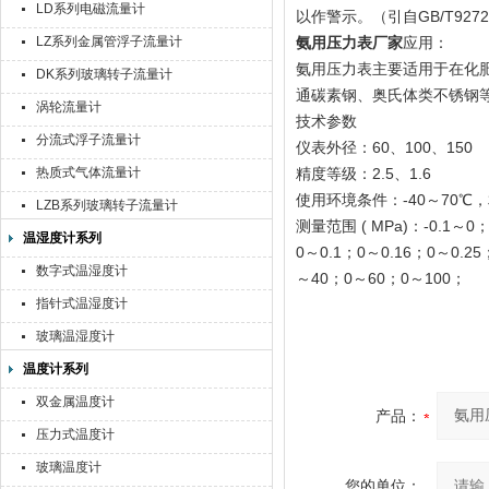
LD系列电磁流量计
以作警示。（引自GB/T9272-1
LZ系列金属管浮子流量计
氨用压力表厂家
应用：
氨用压力表主要适用于在化
DK系列玻璃转子流量计
通碳素钢、奥氏体类不锈钢
涡轮流量计
技术参数
分流式浮子流量计
仪表外径：60、100、150
热质式气体流量计
精度等级：2.5、1.6
使用环境条件：-40～70℃
LZB系列玻璃转子流量计
测量范围 ( MPa)：-0.1～0；-0
温湿度计系列
0～0.1；0～0.16；0～0.2
数字式温湿度计
～40；0～60；0～100；
指针式温湿度计
玻璃温湿度计
温度计系列
双金属温度计
产品：
压力式温度计
玻璃温度计
您的单位：