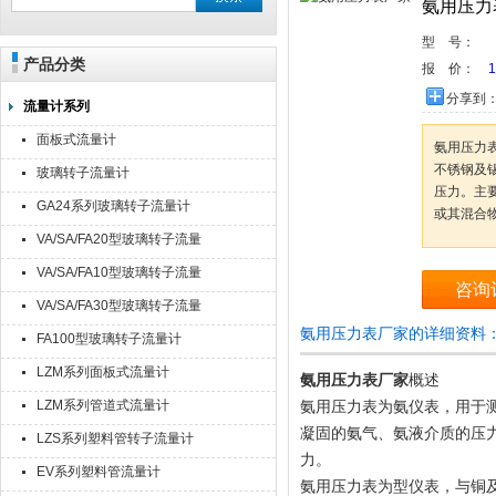
氨用压力
型 号：
产品分类
报 价：
1
分享到
流量计系列
面板式流量计
氨用压力
不锈钢及
玻璃转子流量计
压力。主
GA24系列玻璃转子流量计
或其混合
VA/SA/FA20型玻璃转子流量
计
VA/SA/FA10型玻璃转子流量
咨询
计
VA/SA/FA30型玻璃转子流量
计
氨用压力表厂家的详细资料
FA100型玻璃转子流量计
LZM系列面板式流量计
氨用压力表厂家
概述
LZM系列管道式流量计
氨用压力表为氨仪表，用于
凝固的氨气、氨液介质的压
LZS系列塑料管转子流量计
力。
EV系列塑料管流量计
氨用压力表为型仪表，与铜