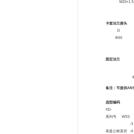
M20×1.5
卡套法兰接头
D
Φ60
固定法兰
备注：可提供
ANS
选型编码
XD-
系列号
WSS
-3
表盘公称直径
-4