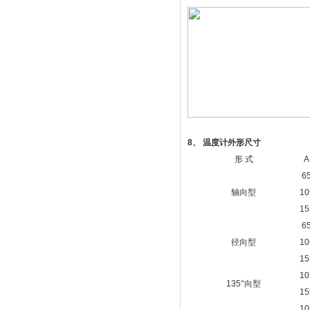
8
、 温度计外形尺寸
形 式
A
6
轴向型
10
15
6
径向型
10
15
10
135°向型
15
10