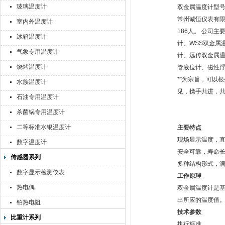
玻璃温度计
双金属温度计型号的组
常州诚恒仪表有限
室内外温度计
186人。 公司
冰箱温度计
计、WSS双金属
气象专用温度计
计、远传双金属温
烧烤温度计
管液位计、磁性浮
*”为宗旨，可以
水族温度计
见，携手共进，
石油专用温度计
杀菌锅专用温度计
二等标准水银温度计
主要特点
现场显示温度，
数字温度计
安全可靠，寿命
传感器系列
多种结构形式，
数字显示检测仪表
工作原理
热电偶
双金属温度计是
出所应的温度值
铂热电阻
技术参数
比重计系列
执行标准