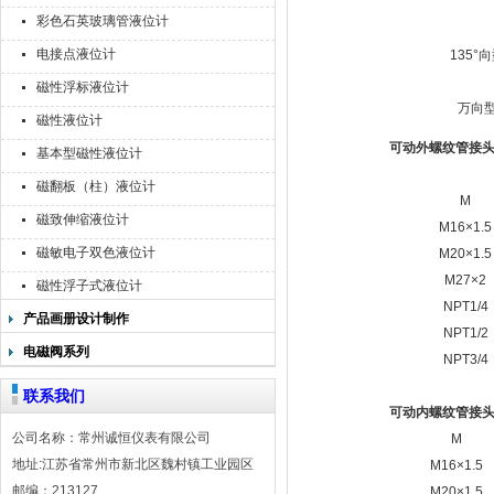
彩色石英玻璃管液位计
电接点液位计
135°
磁性浮标液位计
万向
磁性液位计
可动外螺纹管接
基本型磁性液位计
磁翻板（柱）液位计
M
磁致伸缩液位计
M16×1.5
磁敏电子双色液位计
M20×1.5
M27×2
磁性浮子式液位计
NPT1/4
产品画册设计制作
NPT1/2
电磁阀系列
NPT3/4
联系我们
可动内螺纹管接
公司名称：常州诚恒仪表有限公司
M
地址:江苏省常州市新北区魏村镇工业园区
M16×1.5
邮编：213127
M20×1.5