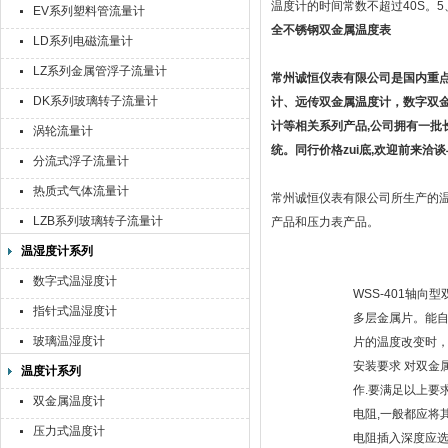
温度计的时间常数不超过40S。5、
EV系列塑料管流量计
全不锈钢双金属温度表
LD系列电磁流量计
LZ系列金属管浮子流量计
常州诚恒仪表有限公司是国内重
DK系列玻璃转子流量计
计、远传双金属温度计，数字双
计等相关系列产品
,
公司拥有一批
涡轮流量计
统。同行价格zui底
,
欢迎前来洽谈
分流式浮子流量计
热质式气体流量计
常州诚恒仪表有限公司所生产的温
LZB系列玻璃转子流量计
产品和压力表产品。
温湿度计系列
数字式温湿度计
WSS-401轴
指针式温湿度计
多层金属片。能自
玻璃温湿度计
片的温度改变时
安装要求 对双金
温度计系列
作.要满足以上要
双金属温度计
电阻,一般都应将
压力式温度计
电阻插入深度应选