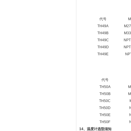
代号
TH49A
M27
TH49B
M33
TH49C
NPT
TH49D
NPT
TH49E
NP
代号
TH50A
M
TH50B
M
TH50C
TH50D
TH50E
TH50F
14
、温度计选型须知