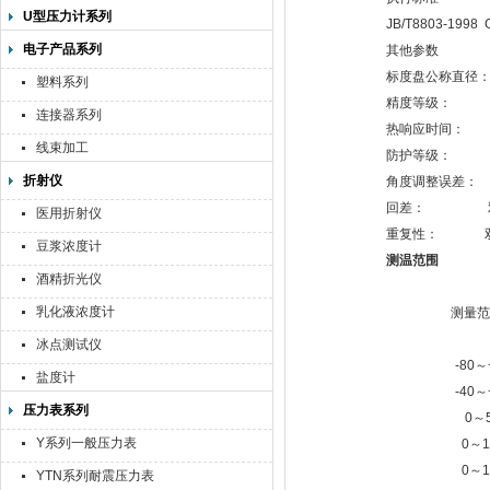
U型压力计系列
JB/T8803-1998 
电子产品系列
其他参数
标度盘公称直径：6
塑料系列
精度等级： （1
连接器系列
热响应时间： ≤
线束加工
防护等级： I
折射仪
角度调整误差： 
回差： 双金
医用折射仪
重复性： 双金
豆浆浓度计
测温范围
酒精折光仪
乳化液浓度计
测量范
冰点测试仪
-80～
盐度计
-40～
压力表系列
0～
Y系列一般压力表
0～1
0～1
YTN系列耐震压力表