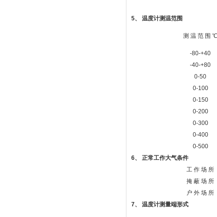
5
、 温度计测温范围
测 温 范 围 
-80-+40
-40-+80
0-50
0-100
0-150
0-200
0-300
0-400
0-500
6
、 正常工作大气条件
工 作 场 所
掩 蔽 场 所
户 外 场 所
7
、 温度计测量端形式