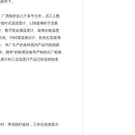
的条件下。
上，厂房面积达八千多平方米，员工人数
、指针式温湿度计、LZB玻璃转子流量
量计、数字双金属温度计、玻璃水银温度
力表、YWZ液温液位计、彩色石英玻璃
。 本厂生产的各种系列产品均按国家
靠。拥有*的检测设备和严格的出厂检验
温度计和工业温度计产品已经远销加拿
胀时，带动指针旋转，工作仪表便显示