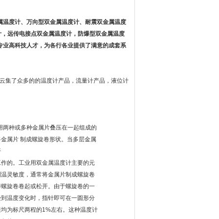
属温度计、万向型双金属温度计、耐震双金属温度
计，远传电接点双金属温度计，防爆型双金属温度
专业高科技人才，为各行各业提供了满意的成套系
们云集了众多的的温度计产品，流量计产品，液位计
个用两种或多种金属片叠压在一起组成的
金属片 制成螺旋卷形状。当多层金属
开
工作的。工业用双金属温度计主要的元
测温灵敏度，通常将金属片制成螺旋卷
得螺旋卷卷起或松开。由于螺旋卷的一
受到温度变化时，指针即可在一圆形分
差均为标尺两程的1%左右。这种温度计