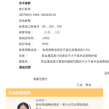
技术参数
执行标准
JB/T8803-1998 GB3836-83
其他参数
标度盘公称直径：60，100，150
精度等级： （1.0），1.5
热响应时间： ≤40S
防护等级： IP55
角度调整误差： 角度调整误差应不超过其量程的1.0%
回差： 双金属温度计回差应不大于基本误差限的值
重复性： 双金属温度计重复性极限范围应不大于基本误差限值的1
测温范围
适
测量范围℃
工业、商业
-80～+40
√
-40～+80
√
欢迎您！
0～50
√
来自局域网的朋友！有什么可以帮助您的
0～100
√