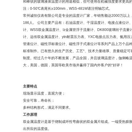
和棒状的玻璃液体温度计的用途相似，但可使用在机械强度要求更高
注：0-50℃表尾长≥100mm，WSS-481W请注明轴芯式。
常州诚恒仪表有限公司是专业的温度计厂家，年销售额达2000万以
186人。 公司主要产品有：石油温度计、干湿温度计、电接点液位计
计、WSS双金属温度计、lz金属管浮子流量计、DK800玻璃转子流
计、远传双金属温度计、ytn耐震压力表、YXC电接点压力表、氨用压
管液位计、磁性浮标液位计、磁性浮子式液位计等系列产品上万个品种
标准制作。已有悠久的生产历史、工艺*、技术力量雄厚、质量稳定可
制度。经过几十年的不断发展，产品全国，并且玻璃温度计，伽俐略
大，美国，德国，英国等欧美市场并赢得了国内外客户的*好评！
主要特点
现场显示温度，直观方便；
安全可靠，寿命长；
多种结构形式，满足不同要求。
工作原理
双金属温度计是基于绕制成环性弯曲状的双金属片组成。一端受热膨
出所应的温度值。