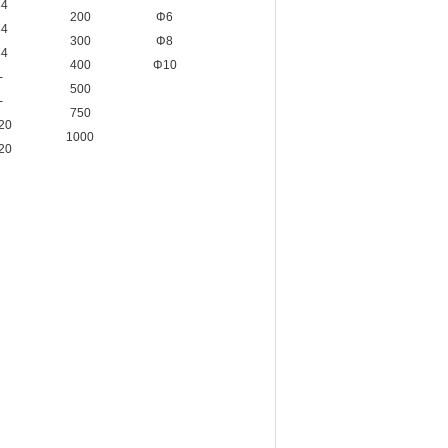
34
200
Φ6
34
300
Φ8
34
400
Φ10
-
500
-
750
20
1000
20