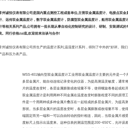
常州诚恒仪表有限公司是国内重点测控工程成套单位
,
主营双金属温度计、电接点双金
计、远传双金属温度计，数字双金属温度计，防腐型双金属温度计，船用双金属温度
计等相关系列产品
,
公司拥有一批长期从事自动化控制研究的设计、研制、安装调试的
统。同行价格zui底
,
欢迎前来洽谈与合作
!
常州诚恒仪表有限公司所生产的温度计系列,温湿度计系列，得到了中外的*好评。我
产品和压力表产品。
WSS-401轴向型双金属温度计工业用双金属温度计主要的元件是一
多层金属片。能自动连续记录变化的仪器，为提高测温灵敏度，通常将
片的温度改变时，各层金属膨胀或收缩量不等，使得螺旋卷卷起或松
双金属温度计是利用两种不同金属在温度改变时膨胀程度不同的原理
件是一个用两种或多种金属片叠压在一起组成的多层金属片。为提高
形状。当多层金属片的温度改变时，各层金属膨胀或收缩量不等，使
端固定而另一端和一可以自由转动的指针相连，因此，当双金属片感
度标尺上指示出温度来。这种仪表的测温范围是200~650℃，允许误