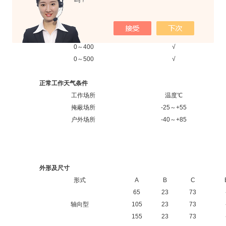
吗？
0～150
√
0～200
√
0～300
√
0～400
√
0～500
√
正常工作天气条件
工作场所
温度℃
掩蔽场所
-25～+55
户外场所
-40～+85
外形及尺寸
形式
A
B
C
65
23
73
轴向型
105
23
73
155
23
73