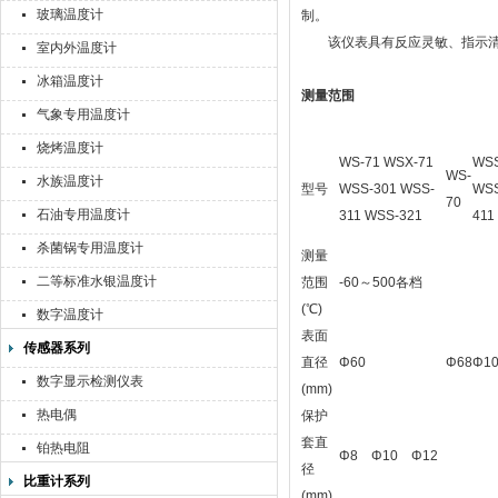
玻璃温度计
制。
该仪表具有反应灵敏、指示清
室内外温度计
冰箱温度计
测量范围
气象专用温度计
烧烤温度计
WS-71 WSX-71
WSS
WS-
水族温度计
型号
WSS-301 WSS-
WSS
70
石油专用温度计
311 WSS-321
411
杀菌锅专用温度计
测量
二等标准水银温度计
范围
-60～500各档
(℃)
数字温度计
表面
传感器系列
直径
Φ60
Φ68
Φ1
数字显示检测仪表
(mm)
热电偶
保护
套直
铂热电阻
Φ8 Φ10 Φ12
径
比重计系列
(mm)