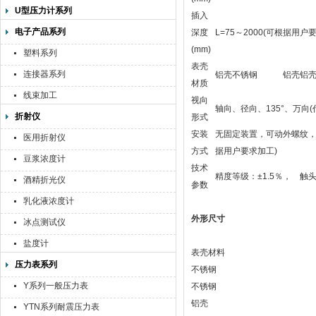
U型压力计系列
插入
电子产品系列
深度
L=75～2000(可根据用户
(mm)
塑料系列
表壳
连接器系列
铝壳不锈钢
铝壳
铝
材质
线束加工
视向
轴向、径向、135°、万向(代
折射仪
形式
安装
无固定装置，可动外螺纹，可动
医用折射仪
方式
据用户要求加工)
豆浆浓度计
技术
精度等级：±1.5％， 触头容
酒精折光仪
参数
乳化液浓度计
外形尺寸
冰点测试仪
盐度计
表壳材料
压力表系列
不锈钢
Y系列一般压力表
不锈钢
铝壳
YTN系列耐震压力表