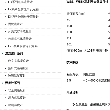
WSS、WSSX系列双金属温度计
LD系列电磁流量计
LZ系列金属管浮子流量计
表面直径(mm)
DK系列玻璃转子流量计
60
3
涡轮流量计
100
4
分流式浮子流量计
150
5
111
4
热质式气体流量计
161
5
LZB系列玻璃转子流量计
(表面Φ25mm为101型 表面Φ40m
温湿度计系列
数字式温湿度计
技术数据
指针式温湿度计
精度等级
测量范围
玻璃温湿度计
1.5
-40～600℃各温度段
温度计系列
双金属温度计
用途说明
压力式温度计
双金属温度计是采用金属片为感
玻璃温度计