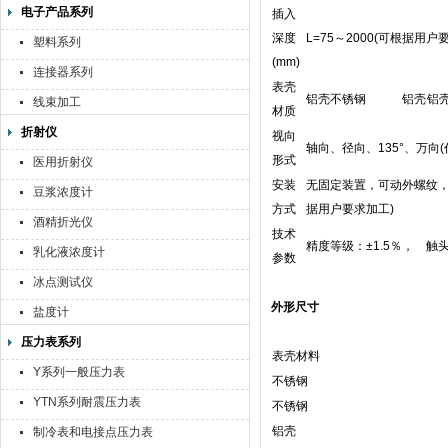
电子产品系列
插入
深度
L=75～2000(可根据用户
塑料系列
(mm)
连接器系列
表壳
铝壳不锈钢
铝壳
铝
线束加工
材质
折射仪
视向
轴向、径向、135°、万向(代
形式
医用折射仪
安装
无固定装置，可动外螺纹，可动
豆浆浓度计
方式
据用户要求加工)
酒精折光仪
技术
精度等级：±1.5％， 触头容
乳化液浓度计
参数
冰点测试仪
外形尺寸
盐度计
压力表系列
表壳材料
Y系列一般压力表
不锈钢
YTN系列耐震压力表
不锈钢
铝壳
制冷表和电接点压力表