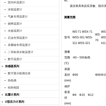
制。
室内外温度计
该仪表具有反应灵敏、指示清
冰箱温度计
气象专用温度计
测量范围
烧烤温度计
水族温度计
WS-71 WSX-71
WS
WS-
型号
WSS-301 WSS-
WS
石油专用温度计
70
311 WSS-321
411
杀菌锅专用温度计
测量
二等标准水银温度计
范围
-60～500各档
数字温度计
(℃)
传感器系列
表面
数字显示检测仪表
直径
Φ60
Φ68
Φ1
热电偶
(mm)
保护
铂热电阻
套直
比重计系列
Φ8 Φ10 Φ12
径
U型压力计系列
(mm)