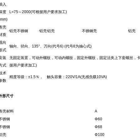
插入
深度
L=75～2000(可根据用户要求加工)
(mm)
表壳
铝壳不锈钢
铝壳
铝壳
不锈钢壳
铝壳
材质
视向
轴向、径向、135°、万向(代号6) (代号8为抽心式)
形式
安装
无固定装置，可动外螺纹，可动内螺纹，固定外螺纹，固定法夹上下套螺丝，卡套螺丝，M16
方式
据用户要求加工)
技术
精度等级：±1.5％， 触头容量：220V/1A(无感负载10VA)
参数
外形尺寸
表壳材料
A
不锈钢
Φ60
不锈钢
Φ68
铝壳
Φ100