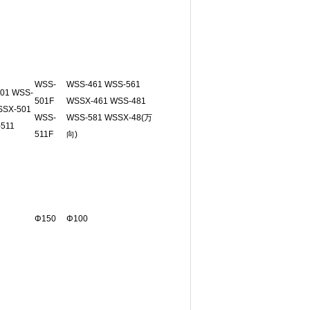
WSS-
WSS-461 WSS-561
01 WSS-
501F
WSSX-461 WSS-481
SSX-501
WSS-
WSS-581 WSSX-48(万
511
511F
向)
Φ150
Φ100