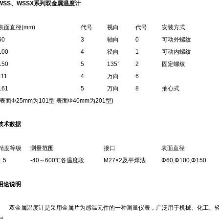
WSS、WSSX系列双金属温度计
表面直径(mm)
代号
视向
代号
安装方式
60
3
轴向
0
可动外螺纹
100
4
径向
1
可动内螺纹
150
5
135°
2
固定螺纹
111
4
万向
6
161
5
万向
8
抽心式
(表面Φ25mm为101型 表面Φ40mm为201型)
技术数据
精度等级
测量范围
接口
表面直径
1.5
-40～600℃各温度段
M27×2及平焊法
Φ60,Φ100,Φ150
用途说明
双金属温度计是采用金属片为感温元件的一种测量仪表，广泛用于机械、化工、轻