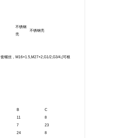
不锈钢
不锈钢壳
壳
×1.5,M27×2,G1/2,G3/4,(可根
B
C
11
8
7
23
24
8