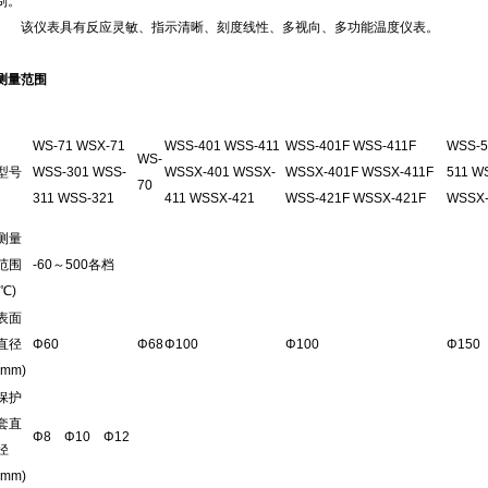
制。
该仪表具有反应灵敏、指示清晰、刻度线性、多视向、多功能温度仪表。
测量范围
WS-71 WSX-71
WSS-401 WSS-411
WSS-401F WSS-411F
WSS-5
WS-
型号
WSS-301 WSS-
WSSX-401 WSSX-
WSSX-401F WSSX-411F
511 W
70
311 WSS-321
411 WSSX-421
WSS-421F WSSX-421F
WSSX-
测量
范围
-60～500各档
(℃)
表面
直径
Φ60
Φ68
Φ100
Φ100
Φ150
(mm)
保护
套直
Φ8 Φ10 Φ12
径
(mm)