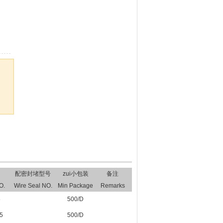
配密封堵型号
zui小包装
备注
O.
Wire Seal NO.
Min Package
Remarks
5
500/D
5
500/D