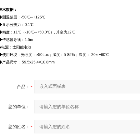
技术数据：
◆测温范围：-50℃∽+125℃
◆显示分辨力：0.1℃
◆精度：±1℃（-10℃∽+50.0℃）, 其余为±2℃
◆传感器导线：1.5m
◆电源：太阳能电池
◆使用环境：光照度：≥50Lux；湿度：5-85%；温度：-20∽+60℃
◆产品尺寸： 59.5x25.4×10.8mm
产品：
您的单位：
您的姓名：