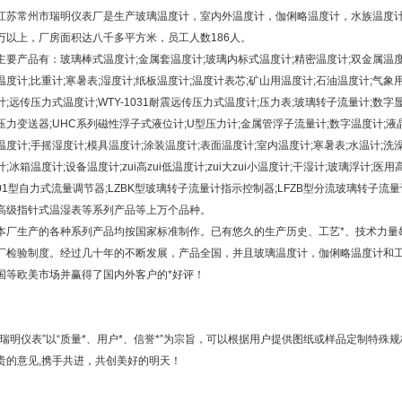
江苏常州市瑞明仪表厂是生产玻璃温度计，室内外温度计，伽俐略温度计，水族温度计
万以上，厂房面积达八千多平方米，员工人数186人。
主要产品有：玻璃棒式温度计;金属套温度计;玻璃内标式温度计;精密温度计;双金属温度
温度计;比重计;寒暑表;湿度计;纸板温度计;温度计表芯;矿山用温度计;石油温度计;气
计;远传压力式温度计;WTY-1031耐震远传压力式温度计;压力表;玻璃转子流量计;数字
压力变送器;UHC系列磁性浮子式液位计;U型压力计;金属管浮子流量计;数字温度计;液
温度计;手摇湿度计;模具温度计;涂装温度计;表面温度计;室内温度计;寒暑表;水温计;
计;冰箱温度计;设备温度计;zui高zui低温度计;zui大zui小温度计;干湿计;玻璃浮计;医
01型自力式流量调节器;LZBK型玻璃转子流量计指示控制器;LFZB型分流玻璃转子流量
高级指针式温湿表等系列产品等上万个品种。
本厂生产的各种系列产品均按国家标准制作。已有悠久的生产历史、工艺*、技术力量
厂检验制度。经过几十年的不断发展，产品全国，并且玻璃温度计，伽俐略温度计和
国等欧美市场并赢得了国内外客户的*好评！
“瑞明仪表”以“质量*、用户*、信誉*”为宗旨，可以根据用户提供图纸或样品定制特
贵的意见,携手共进，共创美好的明天！