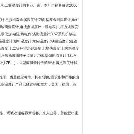
和工业温度计的专业厂家。本厂年销售额达2000
计;电接点双金属温度计;万向型双金属温度计;鱼缸
象用玻璃温度计;电接点温度计（导电表）;压力式温度
显示仪;热电阻;热电偶;涡街流量计;YSZ系列扩散硅
晶温度计;塑料温度计;木头温度计;铁罐温度计;磁铁
洗澡温度计;二等标准水银温度计;烧烤温度计;烤箱温度
用高压氧舱玻璃转子流量计;TGL型钢瓶流量计;TZLM-
计;LZB-（ ）U型聚砜管转子流量计;留点温度计和
雄厚、质量稳定可靠。拥有*的检测设备和严格的出
工业温度计产品已经远销加拿大，美国，德国，英
殊规格，竭诚欢迎各界新老客户来人业务，并能提出宝