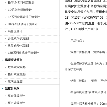
温度计,锅炉用金属套温度计套
EV系列塑料管流量计
金属保护套温度计 俗称为金
LD系列电磁流量计
起安全抗压保护作用，应用也很广
LZ系列金属管浮子流量计
02）和135°（WNG/WN
测-30+500℃以内温度，有
DK系列玻璃转子流量计
计，zui长可以生产到3米。
涡轮流量计
分流式浮子流量计
产品特点：
热质式气体流量计
温度计价格低廉，测温准确，
LZB系列玻璃转子流量计
温湿度计系列
金属保护套式温度计分为： 直型
数字式温湿度计
计保护套种类
指针式温湿度计
钢套（镀铬）， 铜套 ，不锈
玻璃温湿度计
温度计系列
红色有机液体 或 水银温度计上体标
双金属温度计
压力式温度计
温度计探头标准长度： 60mm 、80m