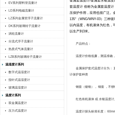
金属套温度计/金属套水银温度
EV系列塑料管流量计
套温度计 俗称为金属套温度
LD系列电磁流量计
压保护作用，应用也很广泛。金属防
LZ系列金属管浮子流量计
135°（WNG/WNY-03
以内温度，有机液体为红色，可测
DK系列玻璃转子流量计
以生产到3米。
涡轮流量计
分流式浮子流量计
产品特点：
热质式气体流量计
温度计价格低廉，测温准确，
LZB系列玻璃转子流量计
温湿度计系列
金属保护套式温度计分为： 直型
数字式温湿度计
计保护套种类
指针式温湿度计
钢套（镀铬）， 铜套 ，不锈
玻璃温湿度计
温度计系列
红色有机液体 或 水银温度计上体标
双金属温度计
压力式温度计
温度计探头标准长度： 60mm 、80m