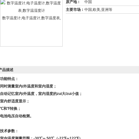
原产地︰
中国
主要市场︰
中国,欧美,亚洲等
数字温度计,电子温度计,数字温度表,
产品描述
功能特点：
同时测量室内/外温度和室内湿度；
自动记忆室内/外温度，室内湿度的zui大/zui小值；
室内舒适度显示；
℃和℉转换；
电池电压自动检测。
技术参数：
室内温度测量范围：-30℃∽ 50℃（-22℉∽122℉）