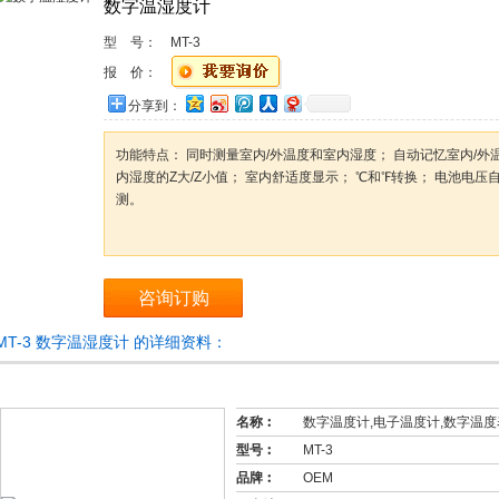
数字温湿度计
型 号：
MT-3
报 价：
分享到：
功能特点： 同时测量室内/外温度和室内湿度； 自动记忆室内/外
内湿度的Z大/Z小值； 室内舒适度显示； ℃和℉转换； 电池电压
测。
咨询订购
MT-3 数字温湿度计 的详细资料：
名称︰
数字温度计,电子温度计,数字温度
型号︰
MT-3
品牌︰
OEM