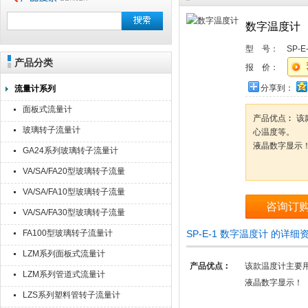
数字温度计
型 号：
SP-E
产品分类
报 价：
分享到：
流量计系列
面板式流量计
产品优点︰ 
玻璃转子流量计
心温度等。
液晶数字显示
GA24系列玻璃转子流量计
VA/SA/FA20型玻璃转子流量
计
VA/SA/FA10型玻璃转子流量
咨询订
计
VA/SA/FA30型玻璃转子流量
产品描述
计
FA100型玻璃转子流量计
SP-E-1 数字温度计 的详细
Product Descri
LZM系列面板式流量计
Diameter Tube
产品优点︰
该款温度计主要
Accessories/
LZM系列管道式流量计
液晶数字显示！
1“ Φ3.8×127mm
LZS系列塑料管转子流量计