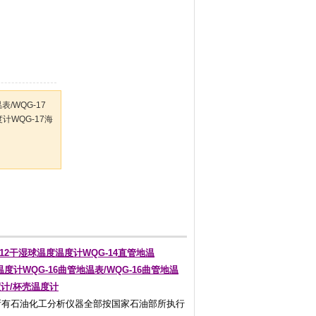
表/WQG-17
计WQG-17海
-12干湿球温度温度计WQG-14直管地温
表温度计WQG-16曲管地温表/WQG-16曲管地温
度计/杯壳温度计
所有石油化工分析仪器全部按国家石油部所执行