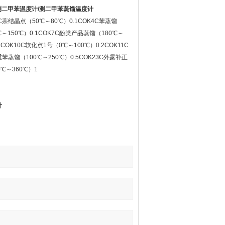
测二甲苯温度计/测二甲苯蒸馏温度计
C萘结晶点（50℃～80℃）0.1COK4C苯蒸馏
℃～150℃）0.1COK7C酚类产品蒸馏（180℃～
COK10C软化点1号（0℃～100℃）0.2COK11C
重苯蒸馏（100℃～250℃）0.5COK23C外露补正
℃～360℃）1
计