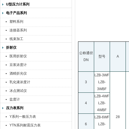
U型压力计系列
电子产品系列
塑料系列
连接器系列
线束加工
折射仪
公称通径
医用折射仪
型号
A
DN
豆浆浓度计
酒精折光仪
LZB-3WF
乳化液浓度计
3
LZB-
3WBF
冰点测试仪
LZB-4WF
盐度计
4
LZB-
压力表系列
4WBF
Y系列一般压力表
28
LZB-6WF
6
LZB-
YTN系列耐震压力表