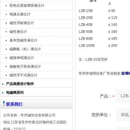
型号
A
彩色石英玻璃管液位计
LZB-15B
￠95
电接点液位计
LZB-25B
￠115
磁性浮标液位计
LZB-40B
￠145
磁性液位计
LZB-50B
￠160
LZB-80B
￠185
基本型磁性液位计
LZB-100B
￠205
磁翻板（柱）液位计
磁致伸缩液位计
注：LZB-15无导杆
磁敏电子双色液位计
常州市瑞明仪表厂专业制造
:
玻璃
磁性浮子式液位计
产品画册设计制作
电磁阀系列
产品：
联系我们
您的单位：
公司名称：常州诚恒仪表有限公司
地址:江苏省常州市新北区魏村镇工业园区
邮编：213127