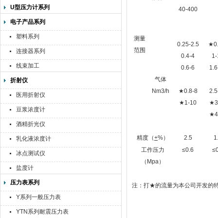
U型压力计系列
40-400
电子产品系列
塑料系列
测量
0.25-2.5
★0.
范围
连接器系列
0.4-4
1-
线束加工
0.6-6
1.6
气体
折射仪
Nm3/h
★0.8-8
2.5
医用折射仪
★1-10
★3
豆浆浓度计
★4
酒精折光仪
精度（
+
%）
2.5
1
乳化液浓度计
工作压力
≤0.6
≤0
冰点测试仪
（Mpa）
盐度计
压力表系列
注：打★的流量为本公司开发的
Y系列一般压力表
YTN系列耐震压力表