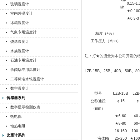
0.15-1.
玻璃温度计
l/h
★0-100 
室内外温度计
★0.3-3 
冰箱温度计
气象专用温度计
精度（
+
%）
工作压力（Mpa）
烧烤温度计
水族温度计
注：打★的流量为本公司开发的
石油专用温度计
杀菌锅专用温度计
LZB-15B、25B、40
二等标准水银温度计
数字温度计
型号
LZB-15B
LZB
传感器系列
公称通径
￠15
￠
数字显示检测仪表
（mm）
★6-60
40-
热电偶
★8-80
60-
铂热电阻
16-160
100-
比重计系列
液体l/h
25-250
★160