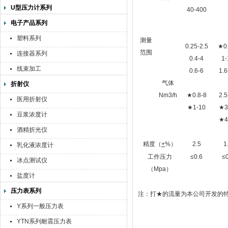
U型压力计系列
40-400
电子产品系列
塑料系列
测量
0.25-2.5
★0.
范围
连接器系列
0.4-4
1-
线束加工
0.6-6
1.6
气体
折射仪
Nm3/h
★0.8-8
2.5
医用折射仪
★1-10
★3
豆浆浓度计
★4
酒精折光仪
精度（
+
%）
2.5
1
乳化液浓度计
工作压力
≤0.6
≤0
冰点测试仪
（Mpa）
盐度计
压力表系列
注：打★的流量为本公司开发的
Y系列一般压力表
YTN系列耐震压力表