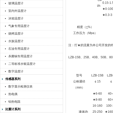
0.15-1.
玻璃温度计
l/h
★0-100 
室内外温度计
★0.3-3 
冰箱温度计
气象专用温度计
精度（
+
%）
工作压力（Mpa）
烧烤温度计
水族温度计
注：打★的流量为本公司开发的
石油专用温度计
杀菌锅专用温度计
LZB-15B、25B、40
二等标准水银温度计
数字温度计
型号
LZB-15B
LZB
传感器系列
公称通径
￠15
￠
数字显示检测仪表
（mm）
★6-60
40-
热电偶
★8-80
60-
铂热电阻
16-160
100-
比重计系列
液体l/h
25-250
★160