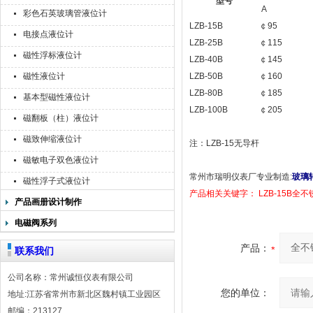
型号
A
彩色石英玻璃管液位计
LZB-15B
￠95
电接点液位计
LZB-25B
￠115
磁性浮标液位计
LZB-40B
￠145
磁性液位计
LZB-50B
￠160
LZB-80B
￠185
基本型磁性液位计
LZB-100B
￠205
磁翻板（柱）液位计
磁致伸缩液位计
注：LZB-15无导杆
磁敏电子双色液位计
常州市瑞明仪表厂专业制造
:
玻璃
磁性浮子式液位计
产品相关关键字： LZB-15B全
产品画册设计制作
电磁阀系列
产品：
联系我们
公司名称：常州诚恒仪表有限公司
您的单位：
地址:江苏省常州市新北区魏村镇工业园区
邮编：213127