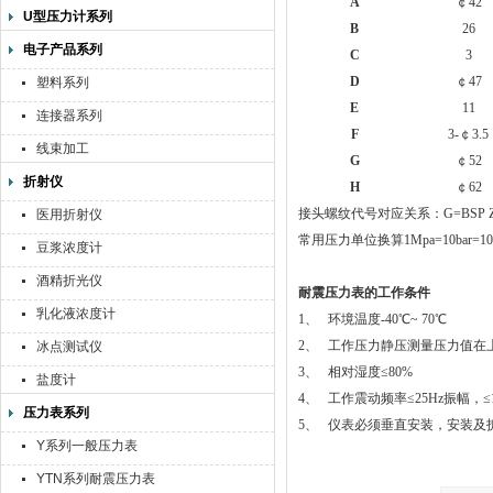
A
￠42
U型压力计系列
B
26
电子产品系列
C
3
D
￠47
塑料系列
E
11
连接器系列
F
3-￠3.5
线束加工
G
￠52
折射仪
H
￠62
接头螺纹代号对应关系：G=BSP ZG=
医用折射仪
常用压力单位换算1Mpa=10bar=10.2k
豆浆浓度计
酒精折光仪
耐震压力表的工作条件
乳化液浓度计
1、 环境温度-40℃~ 70℃
2、 工作压力静压测量压力值在上限
冰点测试仪
3、 相对湿度≤80%
盐度计
4、 工作震动频率≤25Hz振幅，
压力表系列
5、 仪表必须垂直安装，安装及
Y系列一般压力表
YTN系列耐震压力表