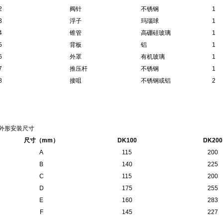
2
阀针
不锈钢
1
3
浮子
玛瑙球
1
4
锥管
高硼硅玻璃
1
5
背板
铝
1
6
外罩
有机玻璃
1
7
推压杆
不锈钢
1
8
接咀
不锈钢或铝
2
外形安装尺寸
尺寸（mm
）
DK100
DK200
A
115
200
B
140
225
C
115
200
D
175
255
E
160
283
F
145
227