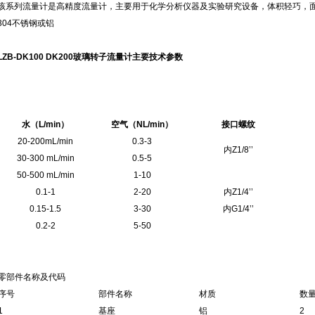
该系列流量计是高精度流量计，主要用于化学分析仪器及实验研究设备，体积轻巧，
304不锈钢或铝
LZB-DK100 DK200玻璃转子流量计主要技术参数
水（L/min）
空气（NL/min）
接口螺纹
20-200mL/min
0.3-3
内Z1/8’’
30-300 mL/min
0.5-5
50-500 mL/min
1-10
0.1-1
2-20
内Z1/4’’
0.15-1.5
3-30
内G1/4’’
0.2-2
5-50
零部件名称及代码
序号
部件名称
材质
数
1
基座
铝
2