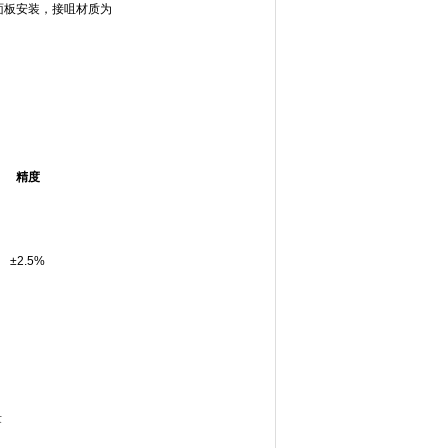
面板安装，接咀材质为
精度
±2.5%
量