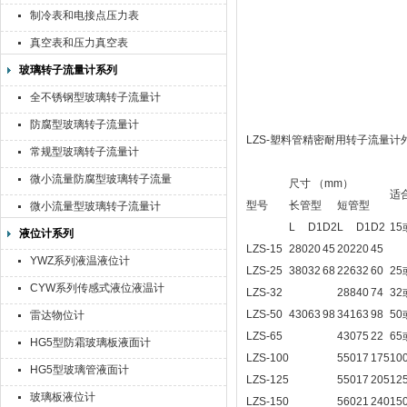
制冷表和电接点压力表
真空表和压力真空表
玻璃转子流量计系列
全不锈钢型玻璃转子流量计
防腐型玻璃转子流量计
LZS-塑料管精密耐用转子流量计
常规型玻璃转子流量计
微小流量防腐型玻璃转子流量
尺寸 （mm）
适
计
型号
长管型
短管型
微小流量型玻璃转子流量计
L
D1
D2
L
D1
D2
15
液位计系列
LZS-15
280
20
45
202
20
45
YWZ系列液温液位计
LZS-25
380
32
68
226
32
60
25
CYW系列传感式液位液温计
LZS-32
288
40
74
32
LZS-50
430
63
98
341
63
98
50
雷达物位计
LZS-65
430
75
22
65
HG5型防霜玻璃板液面计
LZS-100
550
17
175
10
HG5型玻璃管液面计
LZS-125
550
17
205
12
玻璃板液位计
LZS-150
560
21
240
15