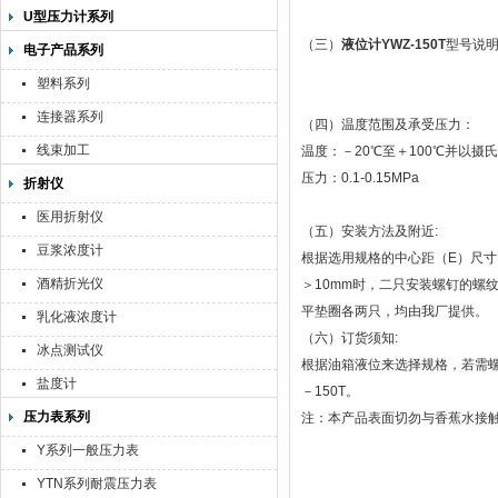
U型压力计系列
（三）
液位计YWZ-150T
型号说
电子产品系列
塑料系列
连接器系列
（四）温度范围及承受压力：
线束加工
温度：－20℃至＋100℃并以摄
压力：0.1-0.15MPa
折射仪
医用折射仪
（五）安装方法及附近:
豆浆浓度计
根据选用规格的中心距（E）尺寸
酒精折光仪
＞10mm时，二只安装螺钉的螺
平垫圈各两只，均由我厂提供。
乳化液浓度计
（六）订货须知:
冰点测试仪
根据油箱液位来选择规格，若需螺
盐度计
－150T。
压力表系列
注：本产品表面切勿与香蕉水接
Y系列一般压力表
YTN系列耐震压力表