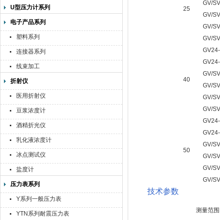
GV/SV
U型压力计系列
25
GV/SV
电子产品系列
GV/SV
塑料系列
GV/SV
GV24-
连接器系列
GV24-
线束加工
GV/SV
40
折射仪
GV/SV
医用折射仪
GV/SV
GV/SV
豆浆浓度计
GV24-
酒精折光仪
GV24-
乳化液浓度计
GV/SV
50
冰点测试仪
GV/SV
GV/SV
盐度计
GV/SV
压力表系列
技术参数
Y系列一般压力表
测量范围
YTN系列耐震压力表