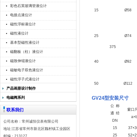
彩色石英玻璃管液位计
15
Ø58
电接点液位计
磁性浮标液位计
磁性液位计
25
Ø74
基本型磁性液位计
375
磁翻板（柱）液位计
磁致伸缩液位计
40
Ø92
磁敏电子双色液位计
磁性浮子式液位计
50
Ø112
产品画册设计制作
电磁阀系列
GV24型安装尺寸
公 称
联系我们
窗口
通 经
a×
DN
公司名称：常州诚恒仪表有限公司
15
37×3
地址:江苏省常州市新北区魏村镇工业园区
25
52×2
邮编：213127