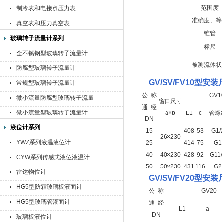
范围度
制冷表和电接点压力表
准确度、等
真空表和压力真空表
锥管
玻璃转子流量计系列
标尺
全不锈钢型玻璃转子流量计
被测流体状
防腐型玻璃转子流量计
GV/SV/FV10型安
常规型玻璃转子流量计
公 称
GV1
微小流量防腐型玻璃转子流量
窗口尺寸
通 经
计
微小流量型玻璃转子流量计
a×b
L1
c
管螺
DN
液位计系列
15
408
53
G1/
26×230
YWZ系列液温液位计
25
414
75
G1
40
40×230
428
92
G11
CYW系列传感式液位液温计
50
50×230
431
116
G2
雷达物位计
GV/SV/FV20型安
HG5型防霜玻璃板液面计
公 称
GV20
HG5型玻璃管液面计
通 经
L1
a
DN
玻璃板液位计