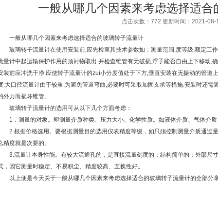
一般从哪几个因素来考虑选择适合
点击次数：772 更新时间：2021-08-
一般从哪几个因素来考虑选择适合的玻璃转子流量计
玻璃转子流量计在使用安装前,应先检查其技术参数如：测量范围,度等级,额定工作
流量计中起运输保护作用的顶衬物取出.并检查锥管有无破损,浮子能否自由上下移动,
安装前应冲洗干净.应使转子流量计的zui小分度值处于下方,垂直安装在无振动的管道
度.大口径流量计由于较重,为避免管道弯曲,必要时可采取加固支承等措施.安装时还需避
的外力而损坏锥管。
玻璃转子流量计的选用可从以下几个方面考虑：
1．测量的对象。即测量介质种类、压力大小、化学性质。如液体介质、气体介质
2.根据价格选用。要根据测量目的选用仪表精度等级，如只须控制测量介质通过量
么精度就是次要的。
3.流量计本身性能。有较大流通孔的，是直接流量刻度的；结构简单的；外部尺寸
式，因它测量时稳定、不易积尘、精度较高、互换性好。
以上便是今天关于一般从哪几个因素来考虑选择适合的玻璃转子流量计的全部分享